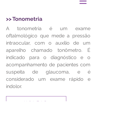
>> Tonometria
A tonometria é um exame
oftalmológico que mede a pressão
intraocular, com o auxílio de um
aparelho chamado tonômetro. É
indicado para o diagnóstico e o
acompanhamento de pacientes com
suspeita de glaucoma, e é
considerado um exame rápido e
indolor.
<< V O L T A R <<
© 2020 | Clínica de Olhos São Francisco
de Assis